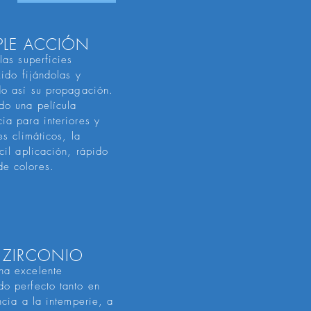
PLE ACCIÓN
las superficies
xido fijándolas y
do así su propagación.
do una película
ia para interiores y
es climáticos, la
cil aplicación, rápido
de colores.
 ZIRCONIO
na excelente
do perfecto tanto en
ncia a la intemperie, a